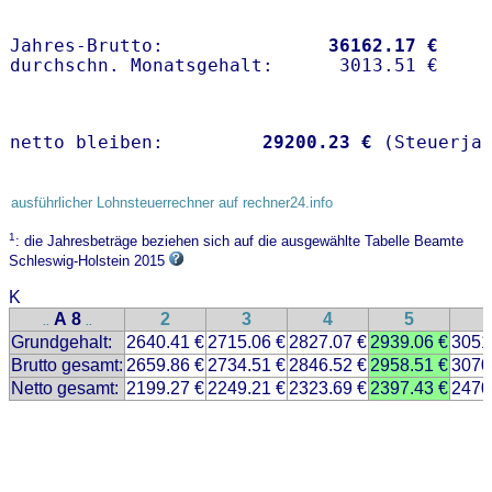
Jahres-Brutto:               
36162.17 €
netto bleiben:         
29200.23 €
 (Steuerja
ausführlicher Lohnsteuerrechner auf rechner24.info
1
: die Jahresbeträge beziehen sich auf die ausgewählte Tabelle Beamte
Schleswig-Holstein 2015
K
A 8
2
3
4
5
..
..
Grundgehalt:
2640.41 €
2715.06 €
2827.07 €
2939.06 €
3051
Brutto gesamt:
2659.86 €
2734.51 €
2846.52 €
2958.51 €
3070
Netto gesamt:
2199.27 €
2249.21 €
2323.69 €
2397.43 €
2470