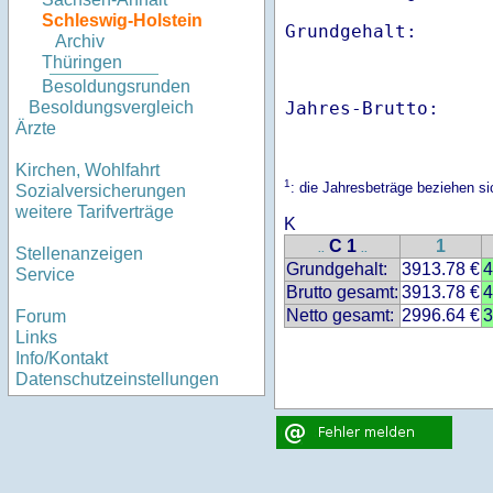
Schleswig-Holstein
Archiv
Thüringen
Besoldungsrunden
Jahres-Brutto:    
Besoldungsvergleich
Ärzte
Kirchen, Wohlfahrt
1
: die Jahresbeträge beziehen s
Sozialversicherungen
weitere Tarifverträge
K
C 1
1
..
..
Stellenanzeigen
Grundgehalt:
3913.78 €
4
Service
Brutto gesamt:
3913.78 €
4
Netto gesamt:
2996.64 €
3
Forum
Links
Info/Kontakt
Datenschutzeinstellungen