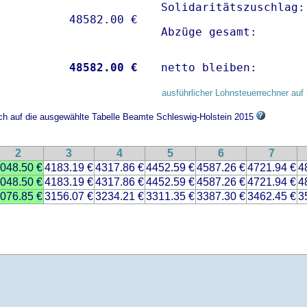
Solidaritätszuschlag:
Abzüge gesamt:       
           
48582.00 €
netto bleiben:       
ausführlicher Lohnsteuerrechner auf 
ich auf die ausgewählte Tabelle Beamte Schleswig-Holstein 2015
2
3
4
5
6
7
048.50 €
4183.19 €
4317.86 €
4452.59 €
4587.26 €
4721.94 €
4
048.50 €
4183.19 €
4317.86 €
4452.59 €
4587.26 €
4721.94 €
4
076.85 €
3156.07 €
3234.21 €
3311.35 €
3387.30 €
3462.45 €
3