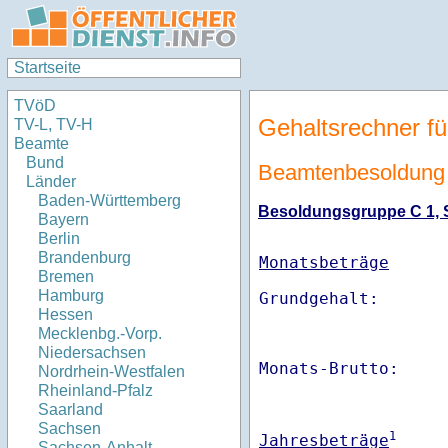
Startseite
TVöD
Gehaltsrechner fü
TV-L, TV-H
Beamte
Bund
Beamtenbesoldung 
Länder
Baden-Württemberg
Besoldungsgruppe C 1, St
Bayern
Berlin
Brandenburg
Monatsbeträge
Bremen
Hamburg
Hessen
Mecklenbg.-Vorp.
Niedersachsen
Monats-Brutto:    
Nordrhein-Westfalen
Rheinland-Pfalz
Saarland
Sachsen
1
Jahresbeträge
Sachsen-Anhalt