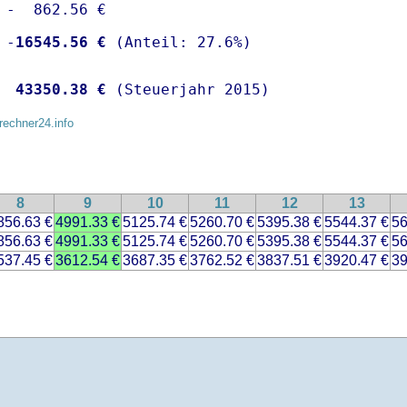
 -  862.56 €

 -
16545.56 €
  
43350.38 €
 (Steuerjahr 2015)
rechner24.info
8
9
10
11
12
13
856.63 €
4991.33 €
5125.74 €
5260.70 €
5395.38 €
5544.37 €
56
856.63 €
4991.33 €
5125.74 €
5260.70 €
5395.38 €
5544.37 €
56
537.45 €
3612.54 €
3687.35 €
3762.52 €
3837.51 €
3920.47 €
39