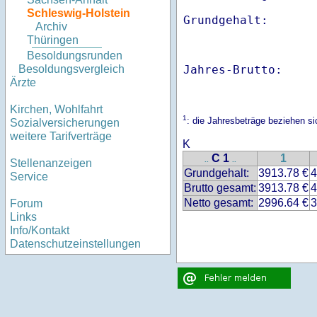
Schleswig-Holstein
Archiv
Thüringen
Besoldungsrunden
Jahres-Brutto:    
Besoldungsvergleich
Ärzte
Kirchen, Wohlfahrt
1
: die Jahresbeträge beziehen s
Sozialversicherungen
weitere Tarifverträge
K
C 1
1
..
..
Stellenanzeigen
Grundgehalt:
3913.78 €
4
Service
Brutto gesamt:
3913.78 €
4
Netto gesamt:
2996.64 €
3
Forum
Links
Info/Kontakt
Datenschutzeinstellungen