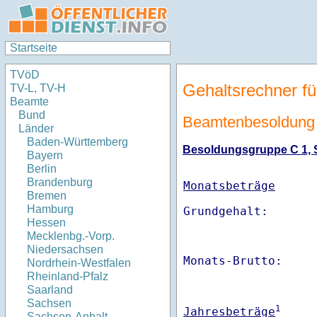
Startseite
TVöD
Gehaltsrechner fü
TV-L, TV-H
Beamte
Bund
Beamtenbesoldung 
Länder
Baden-Württemberg
Besoldungsgruppe C 1, St
Bayern
Berlin
Brandenburg
Monatsbeträge
Bremen
Hamburg
Hessen
Mecklenbg.-Vorp.
Niedersachsen
Monats-Brutto:    
Nordrhein-Westfalen
Rheinland-Pfalz
Saarland
Sachsen
1
Jahresbeträge
Sachsen-Anhalt