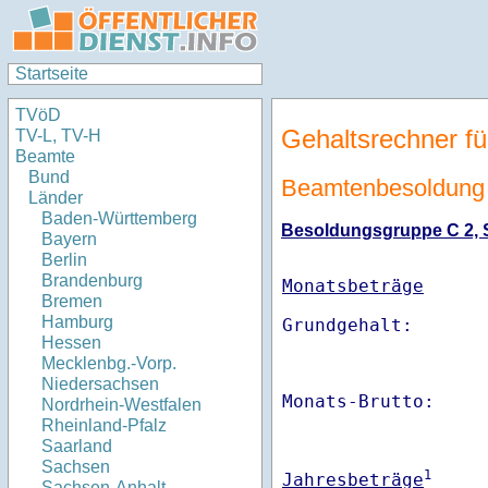
Startseite
TVöD
Gehaltsrechner fü
TV-L, TV-H
Beamte
Bund
Beamtenbesoldung 
Länder
Baden-Württemberg
Besoldungsgruppe C 2, St
Bayern
Berlin
Brandenburg
Monatsbeträge
Bremen
Hamburg
Hessen
Mecklenbg.-Vorp.
Niedersachsen
Monats-Brutto:    
Nordrhein-Westfalen
Rheinland-Pfalz
Saarland
Sachsen
1
Jahresbeträge
Sachsen-Anhalt