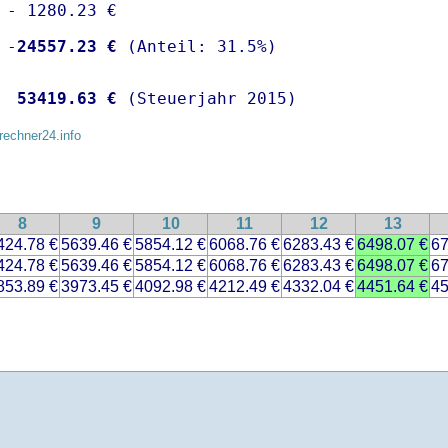
 - 1280.23 €

 -
24557.23 €
  
53419.63 €
 (Steuerjahr 2015)
rechner24.info
8
9
10
11
12
13
424.78 €
5639.46 €
5854.12 €
6068.76 €
6283.43 €
6498.07 €
67
424.78 €
5639.46 €
5854.12 €
6068.76 €
6283.43 €
6498.07 €
67
853.89 €
3973.45 €
4092.98 €
4212.49 €
4332.04 €
4451.64 €
45