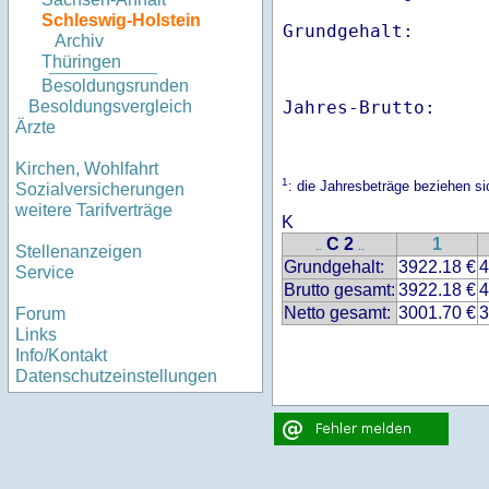
Schleswig-Holstein
Archiv
Thüringen
Besoldungsrunden
Jahres-Brutto:    
Besoldungsvergleich
Ärzte
Kirchen, Wohlfahrt
1
: die Jahresbeträge beziehen s
Sozialversicherungen
weitere Tarifverträge
K
C 2
1
..
..
Stellenanzeigen
Grundgehalt:
3922.18 €
4
Service
Brutto gesamt:
3922.18 €
4
Netto gesamt:
3001.70 €
3
Forum
Links
Info/Kontakt
Datenschutzeinstellungen