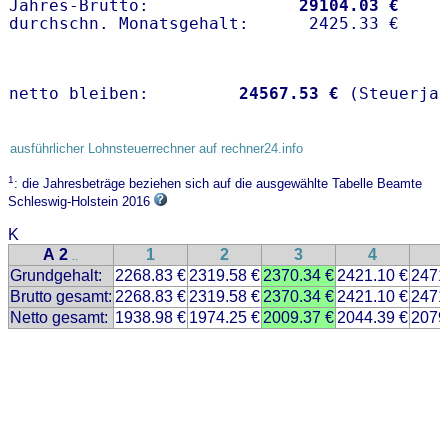
Jahres-Brutto:               
29104.03 €
netto bleiben:         
24567.53 €
 (Steuerja
ausführlicher Lohnsteuerrechner auf rechner24.info
1
: die Jahresbeträge beziehen sich auf die ausgewählte Tabelle Beamte
Schleswig-Holstein 2016
K
A 2
1
2
3
4
..
Grundgehalt:
2268.83 €
2319.58 €
2370.34 €
2421.10 €
2471
Brutto gesamt:
2268.83 €
2319.58 €
2370.34 €
2421.10 €
2471
Netto gesamt:
1938.98 €
1974.25 €
2009.37 €
2044.39 €
2079