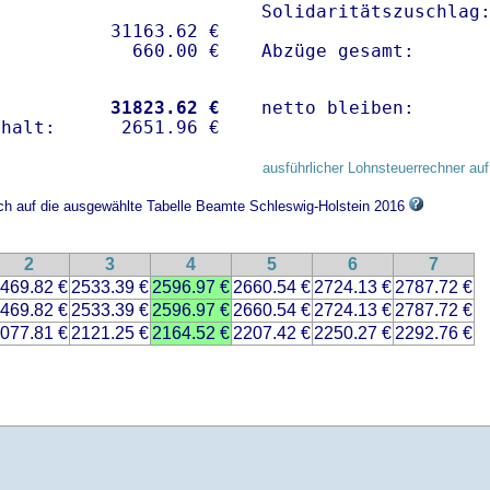
Solidaritätszuschlag:
          31163.62 € 

Abzüge gesamt:      
           
31823.62 €
netto bleiben:      
ausführlicher Lohnsteuerrechner auf
ich auf die ausgewählte Tabelle Beamte Schleswig-Holstein 2016
2
3
4
5
6
7
469.82 €
2533.39 €
2596.97 €
2660.54 €
2724.13 €
2787.72 €
469.82 €
2533.39 €
2596.97 €
2660.54 €
2724.13 €
2787.72 €
077.81 €
2121.25 €
2164.52 €
2207.42 €
2250.27 €
2292.76 €