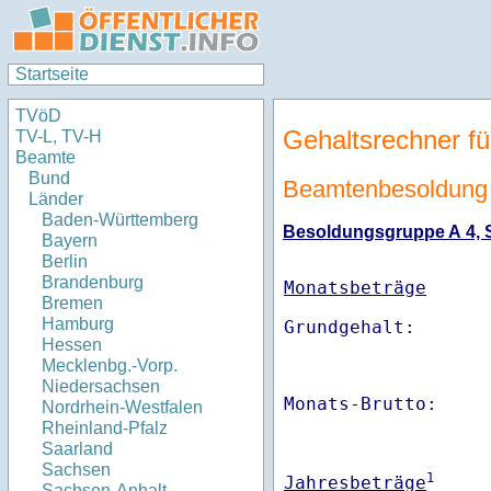
Startseite
TVöD
Gehaltsrechner fü
TV-L, TV-H
Beamte
Bund
Beamtenbesoldung 
Länder
Baden-Württemberg
Besoldungsgruppe A 4, St
Bayern
Berlin
Brandenburg
Monatsbeträge
Bremen
Hamburg
Hessen
Mecklenbg.-Vorp.
Niedersachsen
Monats-Brutto:    
Nordrhein-Westfalen
Rheinland-Pfalz
Saarland
Sachsen
1
Jahresbeträge
Sachsen-Anhalt