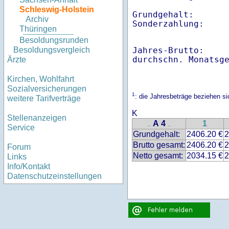
Schleswig-Holstein
Grundgehalt:       
Archiv
Thüringen
Besoldungsrunden
Jahres-Brutto:    
Besoldungsvergleich
Ärzte
Kirchen, Wohlfahrt
Sozialversicherungen
1
: die Jahresbeträge beziehen s
weitere Tarifverträge
K
Stellenanzeigen
A 4
1
..
..
Service
Grundgehalt:
2406.20 €
2
Brutto gesamt:
2406.20 €
2
Forum
Netto gesamt:
2034.15 €
2
Links
Info/Kontakt
Datenschutzeinstellungen