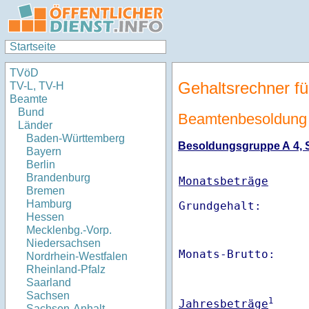
Startseite
TVöD
Gehaltsrechner fü
TV-L, TV-H
Beamte
Bund
Beamtenbesoldung 
Länder
Baden-Württemberg
Besoldungsgruppe A 4, St
Bayern
Berlin
Brandenburg
Monatsbeträge
Bremen
Hamburg
Hessen
Mecklenbg.-Vorp.
Niedersachsen
Monats-Brutto:    
Nordrhein-Westfalen
Rheinland-Pfalz
Saarland
Sachsen
1
Jahresbeträge
Sachsen-Anhalt