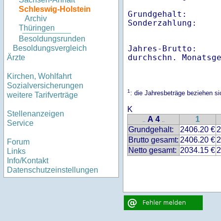
Schleswig-Holstein
Grundgehalt:       
Archiv
Thüringen
Besoldungsrunden
Jahres-Brutto:    
Besoldungsvergleich
Ärzte
Kirchen, Wohlfahrt
Sozialversicherungen
1
: die Jahresbeträge beziehen s
weitere Tarifverträge
K
Stellenanzeigen
A 4
1
..
..
Service
Grundgehalt:
2406.20 €
2
Brutto gesamt:
2406.20 €
2
Forum
Netto gesamt:
2034.15 €
2
Links
Info/Kontakt
Datenschutzeinstellungen