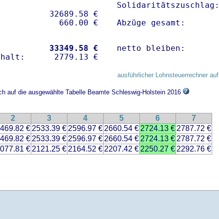
Solidaritätszuschlag:
          32689.58 € 

Abzüge gesamt:      
           
33349.58 €
netto bleiben:      
ausführlicher Lohnsteuerrechner auf
ich auf die ausgewählte Tabelle Beamte Schleswig-Holstein 2016
2
3
4
5
6
7
469.82 €
2533.39 €
2596.97 €
2660.54 €
2724.13 €
2787.72 €
469.82 €
2533.39 €
2596.97 €
2660.54 €
2724.13 €
2787.72 €
077.81 €
2121.25 €
2164.52 €
2207.42 €
2250.27 €
2292.76 €