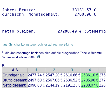
Jahres-Brutto:               
33131.57 €
netto bleiben:         
27298.49 €
 (Steuerja
ausführlicher Lohnsteuerrechner auf rechner24.info
1
: die Jahresbeträge beziehen sich auf die ausgewählte Tabelle Beamte
Schleswig-Holstein 2016
K
A 6
1
2
3
4
..
..
Grundgehalt:
2477.74 €
2547.20 €
2616.66 €
2686.10 €
2755
Brutto gesamt:
2497.60 €
2567.06 €
2636.52 €
2705.96 €
2775
Netto gesamt:
2096.88 €
2144.19 €
2191.23 €
2238.07 €
2284