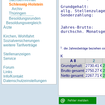
Schleswig-Holstein
Grundgehalt:       
Archiv
allg. Stellenzulage
Thüringen
Besoldungsrunden
Besoldungsvergleich
Jahres-Brutto:    
Ärzte
Kirchen, Wohlfahrt
Sozialversicherungen
weitere Tarifverträge
1
: die Jahresbeträge beziehen s
Stellenanzeigen
K
Service
A 8
2
..
..
Grundgehalt:
2730.41 €
2
Forum
Brutto gesamt:
2750.27 €
2
Links
Netto gesamt:
2267.71 €
2
Info/Kontakt
Datenschutzeinstellungen