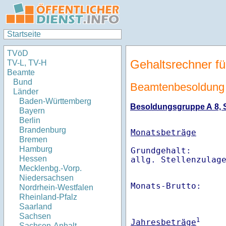
Startseite
TVöD
Gehaltsrechner fü
TV-L, TV-H
Beamte
Bund
Beamtenbesoldung 
Länder
Baden-Württemberg
Besoldungsgruppe A 8, St
Bayern
Berlin
Brandenburg
Monatsbeträge
Bremen
Hamburg
Grundgehalt:       
Hessen
Mecklenbg.-Vorp.
Niedersachsen
Monats-Brutto:    
Nordrhein-Westfalen
Rheinland-Pfalz
Saarland
Sachsen
1
Jahresbeträge
Sachsen-Anhalt