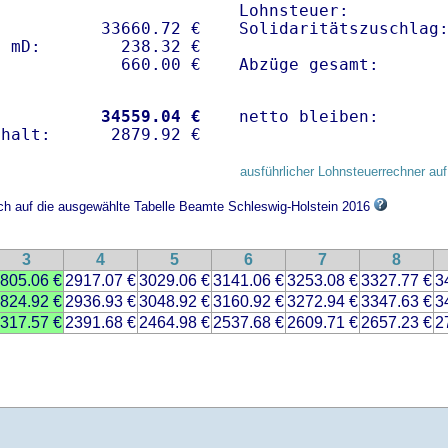
Lohnsteuer:          
          33660.72 € 

Solidaritätszuschlag:
 mD:        238.32 €

Abzüge gesamt:      
           
34559.04 €
netto bleiben:      
ausführlicher Lohnsteuerrechner auf
ich auf die ausgewählte Tabelle Beamte Schleswig-Holstein 2016
3
4
5
6
7
8
805.06 €
2917.07 €
3029.06 €
3141.06 €
3253.08 €
3327.77 €
3
824.92 €
2936.93 €
3048.92 €
3160.92 €
3272.94 €
3347.63 €
3
317.57 €
2391.68 €
2464.98 €
2537.68 €
2609.71 €
2657.23 €
2