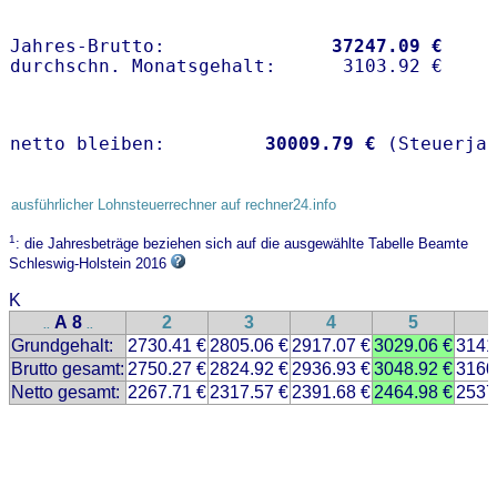
Jahres-Brutto:               
37247.09 €
netto bleiben:         
30009.79 €
 (Steuerja
ausführlicher Lohnsteuerrechner auf rechner24.info
1
: die Jahresbeträge beziehen sich auf die ausgewählte Tabelle Beamte
Schleswig-Holstein 2016
K
A 8
2
3
4
5
..
..
Grundgehalt:
2730.41 €
2805.06 €
2917.07 €
3029.06 €
3141
Brutto gesamt:
2750.27 €
2824.92 €
2936.93 €
3048.92 €
3160
Netto gesamt:
2267.71 €
2317.57 €
2391.68 €
2464.98 €
2537