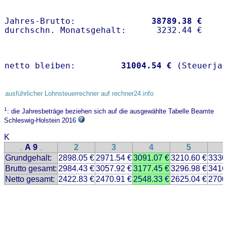
Jahres-Brutto:               
38789.38 €
netto bleiben:         
31004.54 €
 (Steuerja
ausführlicher Lohnsteuerrechner auf rechner24.info
1
: die Jahresbeträge beziehen sich auf die ausgewählte Tabelle Beamte
Schleswig-Holstein 2016
K
A 9
2
3
4
5
..
..
Grundgehalt:
2898.05 €
2971.54 €
3091.07 €
3210.60 €
3330
Brutto gesamt:
2984.43 €
3057.92 €
3177.45 €
3296.98 €
3416
Netto gesamt:
2422.83 €
2470.91 €
2548.33 €
2625.04 €
2700