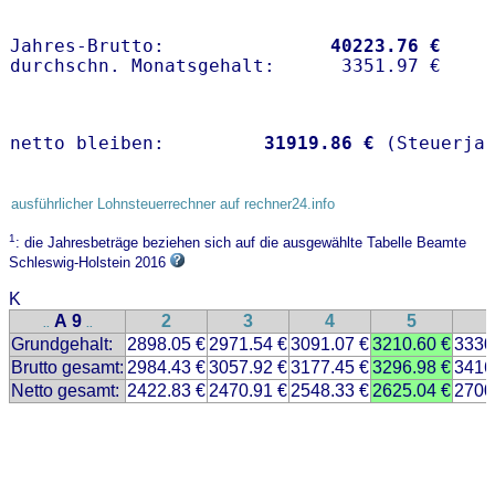
Jahres-Brutto:               
40223.76 €
netto bleiben:         
31919.86 €
 (Steuerja
ausführlicher Lohnsteuerrechner auf rechner24.info
1
: die Jahresbeträge beziehen sich auf die ausgewählte Tabelle Beamte
Schleswig-Holstein 2016
K
A 9
2
3
4
5
..
..
Grundgehalt:
2898.05 €
2971.54 €
3091.07 €
3210.60 €
3330
Brutto gesamt:
2984.43 €
3057.92 €
3177.45 €
3296.98 €
3416
Netto gesamt:
2422.83 €
2470.91 €
2548.33 €
2625.04 €
2700