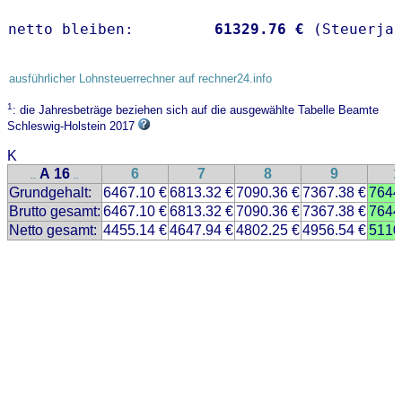
netto bleiben:         
61329.76 €
 (Steuerja
ausführlicher Lohnsteuerrechner auf rechner24.info
1
: die Jahresbeträge beziehen sich auf die ausgewählte Tabelle Beamte
Schleswig-Holstein 2017
K
A 16
6
7
8
9
1
..
..
Grundgehalt:
6467.10 €
6813.32 €
7090.36 €
7367.38 €
7644
Brutto gesamt:
6467.10 €
6813.32 €
7090.36 €
7367.38 €
7644
Netto gesamt:
4455.14 €
4647.94 €
4802.25 €
4956.54 €
5110