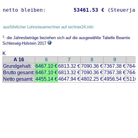
netto bleiben:         
53461.53 €
 (Steuerja
ausführlicher Lohnsteuerrechner auf rechner24.info
1
: die Jahresbeträge beziehen sich auf die ausgewählte Tabelle Beamte
Schleswig-Holstein 2017
K
A 16
6
7
8
9
1
..
..
Grundgehalt:
6467.10 €
6813.32 €
7090.36 €
7367.38 €
7644
Brutto gesamt:
6467.10 €
6813.32 €
7090.36 €
7367.38 €
7644
Netto gesamt:
4455.14 €
4647.94 €
4802.25 €
4956.54 €
5110