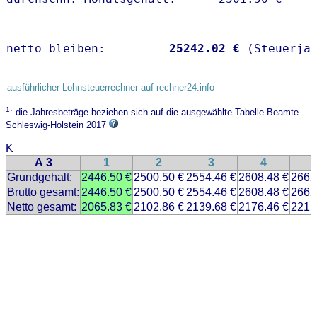
netto bleiben:         
25242.02 €
 (Steuerja
ausführlicher Lohnsteuerrechner auf rechner24.info
1
: die Jahresbeträge beziehen sich auf die ausgewählte Tabelle Beamte
Schleswig-Holstein 2017
K
A 3
1
2
3
4
..
..
Grundgehalt:
2446.50 €
2500.50 €
2554.46 €
2608.48 €
2662
Brutto gesamt:
2446.50 €
2500.50 €
2554.46 €
2608.48 €
2662
Netto gesamt:
2065.83 €
2102.86 €
2139.68 €
2176.46 €
2213