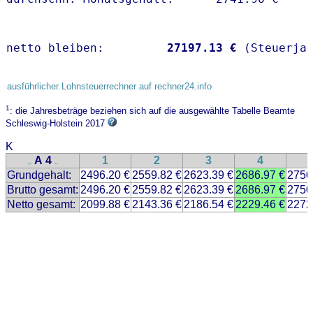
netto bleiben:         
27197.13 €
 (Steuerja
ausführlicher Lohnsteuerrechner auf rechner24.info
1
: die Jahresbeträge beziehen sich auf die ausgewählte Tabelle Beamte
Schleswig-Holstein 2017
K
A 4
1
2
3
4
..
..
Grundgehalt:
2496.20 €
2559.82 €
2623.39 €
2686.97 €
2750
Brutto gesamt:
2496.20 €
2559.82 €
2623.39 €
2686.97 €
2750
Netto gesamt:
2099.88 €
2143.36 €
2186.54 €
2229.46 €
2272