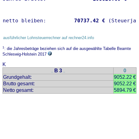
netto bleiben:         
70737.42 €
 (Steuerja
ausführlicher Lohnsteuerrechner auf rechner24.info
1
: die Jahresbeträge beziehen sich auf die ausgewählte Tabelle Beamte
Schleswig-Holstein 2017
K
B 3
0
..
..
Grundgehalt:
9052.22 €
Brutto gesamt:
9052.22 €
Netto gesamt:
5894.79 €