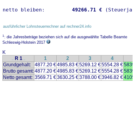
netto bleiben:         
49266.71 €
 (Steuerja
ausführlicher Lohnsteuerrechner auf rechner24.info
1
: die Jahresbeträge beziehen sich auf die ausgewählte Tabelle Beamte
Schleswig-Holstein 2017
K
R 1
1
2
3
4
..
..
Grundgehalt:
4877.20 €
4985.83 €
5269.12 €
5554.28 €
5839
Brutto gesamt:
4877.20 €
4985.83 €
5269.12 €
5554.28 €
5839
Netto gesamt:
3569.71 €
3630.25 €
3788.00 €
3946.82 €
4105