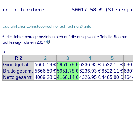
netto bleiben:         
50017.58 €
 (Steuerja
ausführlicher Lohnsteuerrechner auf rechner24.info
1
: die Jahresbeträge beziehen sich auf die ausgewählte Tabelle Beamte
Schleswig-Holstein 2017
K
R 2
2
3
4
5
..
..
Grundgehalt:
5666.59 €
5951.78 €
6236.93 €
6522.11 €
6807
Brutto gesamt:
5666.59 €
5951.78 €
6236.93 €
6522.11 €
6807
Netto gesamt:
4009.28 €
4168.14 €
4326.95 €
4485.80 €
4644