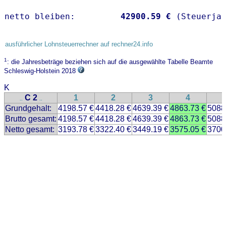
netto bleiben:         
42900.59 €
 (Steuerja
ausführlicher Lohnsteuerrechner auf rechner24.info
1
: die Jahresbeträge beziehen sich auf die ausgewählte Tabelle Beamte
Schleswig-Holstein 2018
K
C 2
1
2
3
4
..
..
Grundgehalt:
4198.57 €
4418.28 €
4639.39 €
4863.73 €
5088
Brutto gesamt:
4198.57 €
4418.28 €
4639.39 €
4863.73 €
5088
Netto gesamt:
3193.78 €
3322.40 €
3449.19 €
3575.05 €
3700