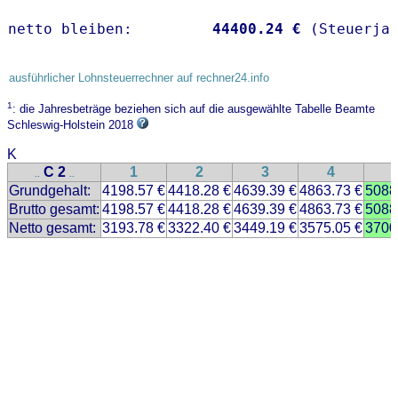
netto bleiben:         
44400.24 €
 (Steuerja
ausführlicher Lohnsteuerrechner auf rechner24.info
1
: die Jahresbeträge beziehen sich auf die ausgewählte Tabelle Beamte
Schleswig-Holstein 2018
K
C 2
1
2
3
4
..
..
Grundgehalt:
4198.57 €
4418.28 €
4639.39 €
4863.73 €
5088
Brutto gesamt:
4198.57 €
4418.28 €
4639.39 €
4863.73 €
5088
Netto gesamt:
3193.78 €
3322.40 €
3449.19 €
3575.05 €
3700