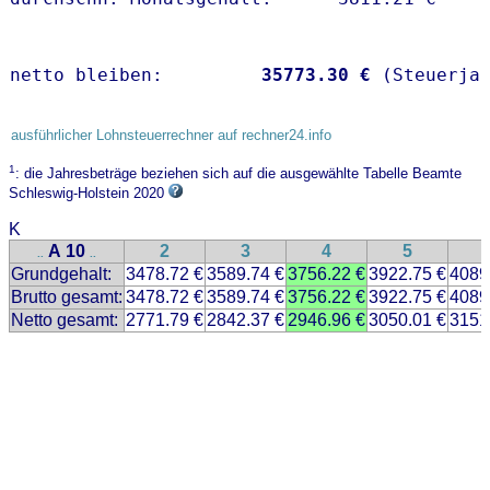
netto bleiben:         
35773.30 €
 (Steuerja
ausführlicher Lohnsteuerrechner auf rechner24.info
1
: die Jahresbeträge beziehen sich auf die ausgewählte Tabelle Beamte
Schleswig-Holstein 2020
K
A 10
2
3
4
5
..
..
Grundgehalt:
3478.72 €
3589.74 €
3756.22 €
3922.75 €
4089
Brutto gesamt:
3478.72 €
3589.74 €
3756.22 €
3922.75 €
4089
Netto gesamt:
2771.79 €
2842.37 €
2946.96 €
3050.01 €
3151