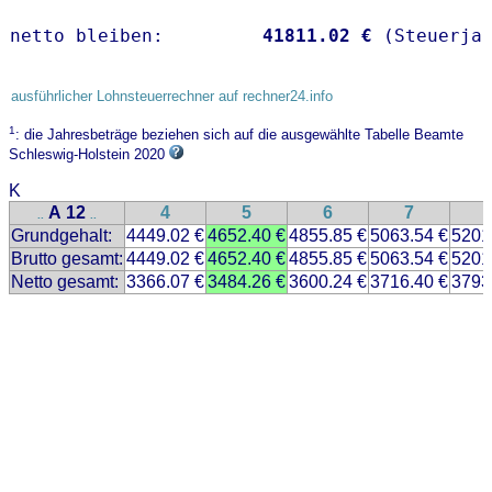
netto bleiben:         
41811.02 €
 (Steuerja
ausführlicher Lohnsteuerrechner auf rechner24.info
1
: die Jahresbeträge beziehen sich auf die ausgewählte Tabelle Beamte
Schleswig-Holstein 2020
K
A 12
4
5
6
7
..
..
Grundgehalt:
4449.02 €
4652.40 €
4855.85 €
5063.54 €
5201
Brutto gesamt:
4449.02 €
4652.40 €
4855.85 €
5063.54 €
5201
Netto gesamt:
3366.07 €
3484.26 €
3600.24 €
3716.40 €
3793