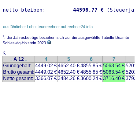
netto bleiben:         
44596.77 €
 (Steuerja
ausführlicher Lohnsteuerrechner auf rechner24.info
1
: die Jahresbeträge beziehen sich auf die ausgewählte Tabelle Beamte
Schleswig-Holstein 2020
K
A 12
4
5
6
7
..
..
Grundgehalt:
4449.02 €
4652.40 €
4855.85 €
5063.54 €
5201
Brutto gesamt:
4449.02 €
4652.40 €
4855.85 €
5063.54 €
5201
Netto gesamt:
3366.07 €
3484.26 €
3600.24 €
3716.40 €
3793