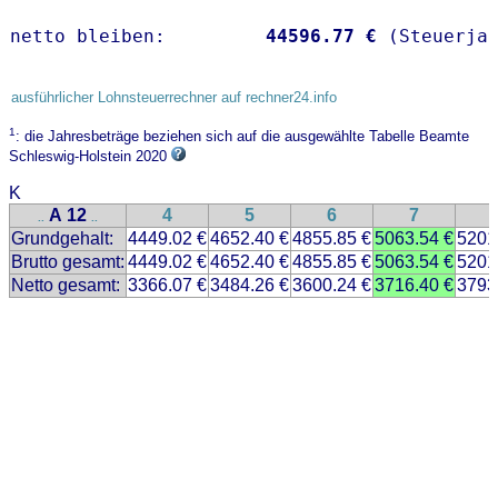
netto bleiben:         
44596.77 €
 (Steuerja
ausführlicher Lohnsteuerrechner auf rechner24.info
1
: die Jahresbeträge beziehen sich auf die ausgewählte Tabelle Beamte
Schleswig-Holstein 2020
K
A 12
4
5
6
7
..
..
Grundgehalt:
4449.02 €
4652.40 €
4855.85 €
5063.54 €
5201
Brutto gesamt:
4449.02 €
4652.40 €
4855.85 €
5063.54 €
5201
Netto gesamt:
3366.07 €
3484.26 €
3600.24 €
3716.40 €
3793