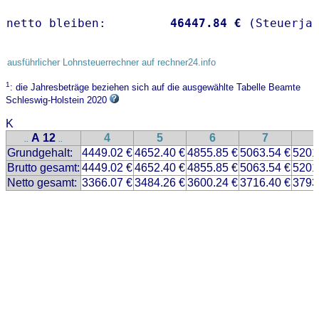
netto bleiben:         
46447.84 €
 (Steuerja
ausführlicher Lohnsteuerrechner auf rechner24.info
1
: die Jahresbeträge beziehen sich auf die ausgewählte Tabelle Beamte
Schleswig-Holstein 2020
K
A 12
4
5
6
7
..
..
Grundgehalt:
4449.02 €
4652.40 €
4855.85 €
5063.54 €
5201
Brutto gesamt:
4449.02 €
4652.40 €
4855.85 €
5063.54 €
5201
Netto gesamt:
3366.07 €
3484.26 €
3600.24 €
3716.40 €
3793