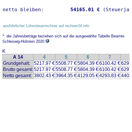
netto bleiben:         
54165.01 €
 (Steuerja
ausführlicher Lohnsteuerrechner auf rechner24.info
1
: die Jahresbeträge beziehen sich auf die ausgewählte Tabelle Beamte
Schleswig-Holstein 2020
K
A 14
4
5
6
7
..
..
Grundgehalt:
5217.97 €
5508.77 €
5804.39 €
6100.42 €
6297
Brutto gesamt:
5217.97 €
5508.77 €
5804.39 €
6100.42 €
6297
Netto gesamt:
3802.43 €
3964.35 €
4129.05 €
4293.83 €
4403