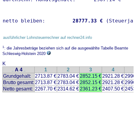
netto bleiben:         
28777.33 €
 (Steuerja
ausführlicher Lohnsteuerrechner auf rechner24.info
1
: die Jahresbeträge beziehen sich auf die ausgewählte Tabelle Beamte
Schleswig-Holstein 2020
K
A 4
1
2
3
4
..
..
Grundgehalt:
2713.87 €
2783.04 €
2852.15 €
2921.28 €
2990
Brutto gesamt:
2713.87 €
2783.04 €
2852.15 €
2921.28 €
2990
Netto gesamt:
2267.70 €
2314.62 €
2361.23 €
2407.50 €
2453