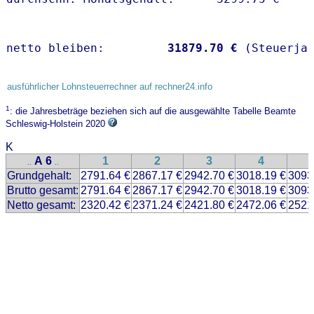
netto bleiben:         
31879.70 €
 (Steuerja
ausführlicher Lohnsteuerrechner auf rechner24.info
1
: die Jahresbeträge beziehen sich auf die ausgewählte Tabelle Beamte
Schleswig-Holstein 2020
K
A 6
1
2
3
4
..
..
Grundgehalt:
2791.64 €
2867.17 €
2942.70 €
3018.19 €
3093
Brutto gesamt:
2791.64 €
2867.17 €
2942.70 €
3018.19 €
3093
Netto gesamt:
2320.42 €
2371.24 €
2421.80 €
2472.06 €
2521