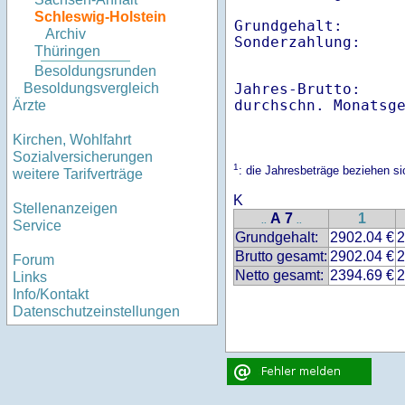
Schleswig-Holstein
Grundgehalt:       
Archiv
Thüringen
Besoldungsrunden
Jahres-Brutto:    
Besoldungsvergleich
Ärzte
Kirchen, Wohlfahrt
Sozialversicherungen
1
: die Jahresbeträge beziehen s
weitere Tarifverträge
K
Stellenanzeigen
A 7
1
..
..
Service
Grundgehalt:
2902.04 €
2
Brutto gesamt:
2902.04 €
2
Forum
Netto gesamt:
2394.69 €
2
Links
Info/Kontakt
Datenschutzeinstellungen