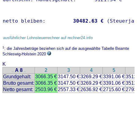
netto bleiben:         
30482.63 €
 (Steuerja
ausführlicher Lohnsteuerrechner auf rechner24.info
1
: die Jahresbeträge beziehen sich auf die ausgewählte Tabelle Beamte
Schleswig-Holstein 2020
K
A 8
2
3
4
5
..
..
Grundgehalt:
3066.35 €
3147.50 €
3269.29 €
3391.06 €
3512
Brutto gesamt:
3066.35 €
3147.50 €
3269.29 €
3391.06 €
3512
Netto gesamt:
2503.96 €
2557.33 €
2636.92 €
2715.60 €
2793