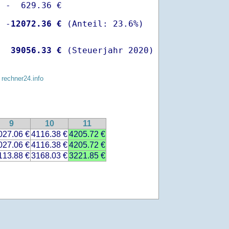
 -  629.36 €

  -
12072.36 €
   
39056.33 €
 (Steuerjahr 2020)
 rechner24.info
9
10
11
027.06 €
4116.38 €
4205.72 €
027.06 €
4116.38 €
4205.72 €
113.88 €
3168.03 €
3221.85 €