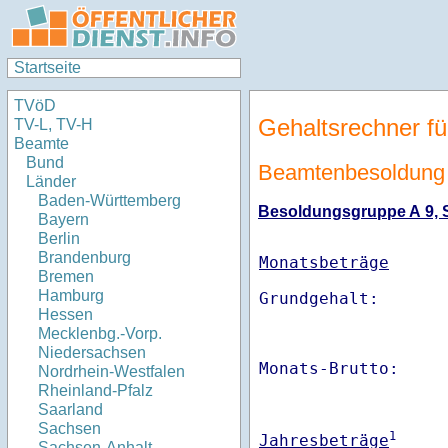
Startseite
TVöD
Gehaltsrechner fü
TV-L, TV-H
Beamte
Bund
Beamtenbesoldung 
Länder
Baden-Württemberg
Besoldungsgruppe A 9, St
Bayern
Berlin
Brandenburg
Monatsbeträge
Bremen
Hamburg
Hessen
Mecklenbg.-Vorp.
Niedersachsen
Monats-Brutto:    
Nordrhein-Westfalen
Rheinland-Pfalz
Saarland
Sachsen
1
Jahresbeträge
Sachsen-Anhalt