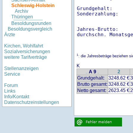
Schleswig-Holstein
Grundgehalt:       
Archiv
Thüringen
Besoldungsrunden
Jahres-Brutto:    
Besoldungsvergleich
Ärzte
Kirchen, Wohlfahrt
Sozialversicherungen
1
: die Jahresbeträge beziehen s
weitere Tarifverträge
K
Stellenanzeigen
A 9
2
..
..
Service
Grundgehalt:
3248.62 €
3
Brutto gesamt:
3248.62 €
3
Forum
Netto gesamt:
2623.45 €
2
Links
Info/Kontakt
Datenschutzeinstellungen