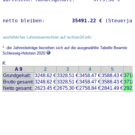
netto bleiben:         
35491.22 €
 (Steuerja
ausführlicher Lohnsteuerrechner auf rechner24.info
1
: die Jahresbeträge beziehen sich auf die ausgewählte Tabelle Beamte
Schleswig-Holstein 2020
K
A 9
2
3
4
5
..
..
Grundgehalt:
3248.62 €
3328.51 €
3458.47 €
3588.43 €
3718
Brutto gesamt:
3248.62 €
3328.51 €
3458.47 €
3588.43 €
3718
Netto gesamt:
2623.45 €
2675.30 €
2758.84 €
2841.49 €
2923