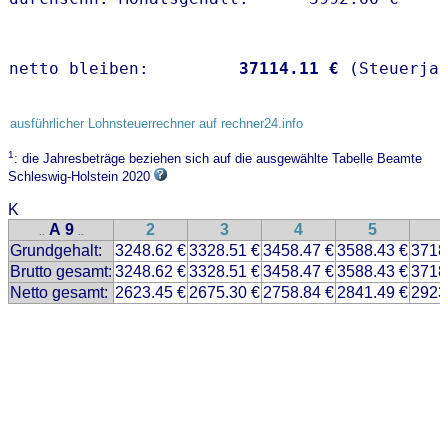
netto bleiben:         
37114.11 €
 (Steuerja
ausführlicher Lohnsteuerrechner auf rechner24.info
1
: die Jahresbeträge beziehen sich auf die ausgewählte Tabelle Beamte
Schleswig-Holstein 2020
K
A 9
2
3
4
5
..
..
Grundgehalt:
3248.62 €
3328.51 €
3458.47 €
3588.43 €
3718
Brutto gesamt:
3248.62 €
3328.51 €
3458.47 €
3588.43 €
3718
Netto gesamt:
2623.45 €
2675.30 €
2758.84 €
2841.49 €
2923