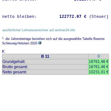
netto bleiben:         
122772.07 €
 (Steuerj
ausführlicher Lohnsteuerrechner auf rechner24.info
1
: die Jahresbeträge beziehen sich auf die ausgewählte Tabelle Beamte
Schleswig-Holstein 2020
K
B 11
0
..
..
Grundgehalt:
16761.46 €
Brutto gesamt:
16761.46 €
Netto gesamt:
10231.01 €