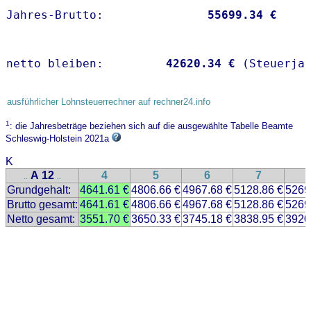
Jahres-Brutto:               
55699.34 €
netto bleiben:         
42620.34 €
 (Steuerja
ausführlicher Lohnsteuerrechner auf rechner24.info
1
: die Jahresbeträge beziehen sich auf die ausgewählte Tabelle Beamte
Schleswig-Holstein 2021a
K
A 12
4
5
6
7
..
..
Grundgehalt:
4641.61 €
4806.66 €
4967.68 €
5128.86 €
5269
Brutto gesamt:
4641.61 €
4806.66 €
4967.68 €
5128.86 €
5269
Netto gesamt:
3551.70 €
3650.33 €
3745.18 €
3838.95 €
3920