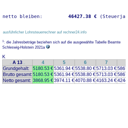
netto bleiben:         
46427.38 €
 (Steuerja
ausführlicher Lohnsteuerrechner auf rechner24.info
1
: die Jahresbeträge beziehen sich auf die ausgewählte Tabelle Beamte
Schleswig-Holstein 2021a
K
A 13
4
5
6
7
..
..
Grundgehalt:
5180.53 €
5361.94 €
5538.80 €
5713.03 €
5867
Brutto gesamt:
5180.53 €
5361.94 €
5538.80 €
5713.03 €
5867
Netto gesamt:
3868.95 €
3974.11 €
4070.88 €
4163.24 €
4244