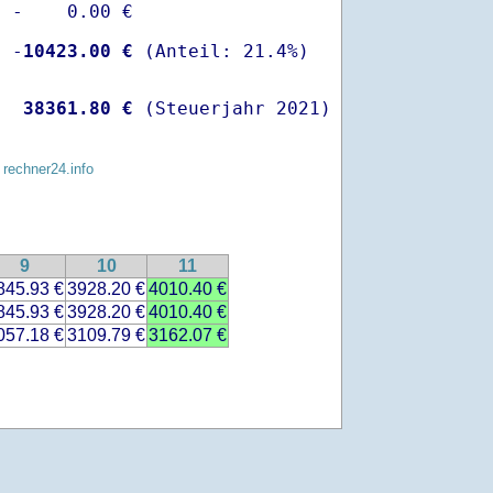
 -    0.00 €

  -
10423.00 €
   
38361.80 €
 (Steuerjahr 2021)
 rechner24.info
9
10
11
845.93 €
3928.20 €
4010.40 €
845.93 €
3928.20 €
4010.40 €
057.18 €
3109.79 €
3162.07 €