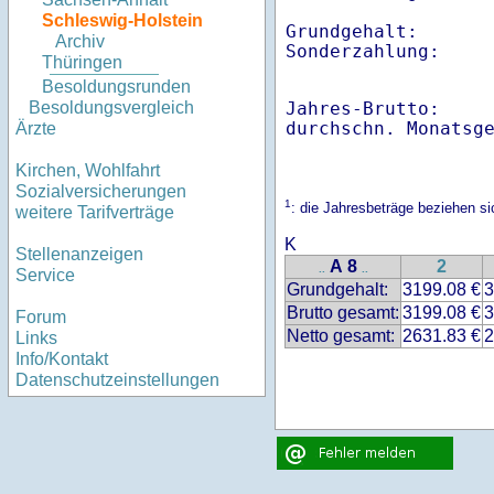
Schleswig-Holstein
Grundgehalt:       
Archiv
Thüringen
Besoldungsrunden
Jahres-Brutto:    
Besoldungsvergleich
Ärzte
Kirchen, Wohlfahrt
Sozialversicherungen
1
: die Jahresbeträge beziehen s
weitere Tarifverträge
K
Stellenanzeigen
A 8
2
..
..
Service
Grundgehalt:
3199.08 €
3
Brutto gesamt:
3199.08 €
3
Forum
Netto gesamt:
2631.83 €
2
Links
Info/Kontakt
Datenschutzeinstellungen