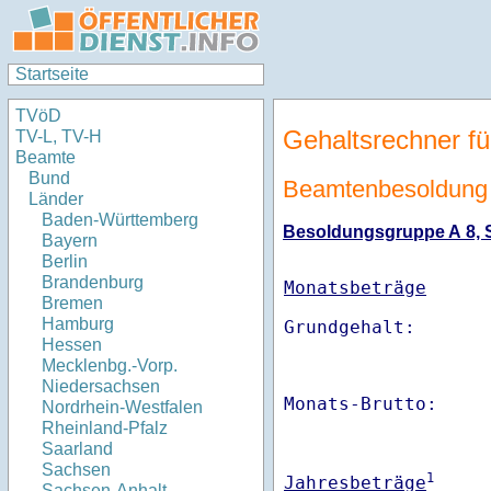
Startseite
TVöD
Gehaltsrechner fü
TV-L, TV-H
Beamte
Bund
Beamtenbesoldung 
Länder
Baden-Württemberg
Besoldungsgruppe A 8, St
Bayern
Berlin
Brandenburg
Monatsbeträge
Bremen
Hamburg
Hessen
Mecklenbg.-Vorp.
Niedersachsen
Monats-Brutto:    
Nordrhein-Westfalen
Rheinland-Pfalz
Saarland
Sachsen
1
Jahresbeträge
Sachsen-Anhalt