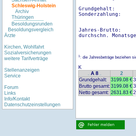
Schleswig-Holstein
Grundgehalt:       
Archiv
Thüringen
Besoldungsrunden
Jahres-Brutto:    
Besoldungsvergleich
Ärzte
Kirchen, Wohlfahrt
Sozialversicherungen
1
: die Jahresbeträge beziehen s
weitere Tarifverträge
K
Stellenanzeigen
A 8
2
..
..
Service
Grundgehalt:
3199.08 €
3
Brutto gesamt:
3199.08 €
3
Forum
Netto gesamt:
2631.83 €
2
Links
Info/Kontakt
Datenschutzeinstellungen