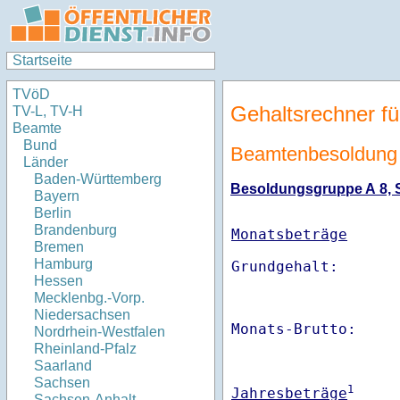
Startseite
TVöD
Gehaltsrechner fü
TV-L, TV-H
Beamte
Bund
Beamtenbesoldung 
Länder
Baden-Württemberg
Besoldungsgruppe A 8, St
Bayern
Berlin
Brandenburg
Monatsbeträge
Bremen
Hamburg
Hessen
Mecklenbg.-Vorp.
Niedersachsen
Monats-Brutto:    
Nordrhein-Westfalen
Rheinland-Pfalz
Saarland
Sachsen
1
Jahresbeträge
Sachsen-Anhalt