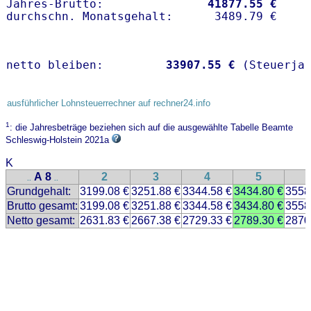
Jahres-Brutto:               
41877.55 €
netto bleiben:         
33907.55 €
 (Steuerja
ausführlicher Lohnsteuerrechner auf rechner24.info
1
: die Jahresbeträge beziehen sich auf die ausgewählte Tabelle Beamte
Schleswig-Holstein 2021a
K
A 8
2
3
4
5
..
..
Grundgehalt:
3199.08 €
3251.88 €
3344.58 €
3434.80 €
3558
Brutto gesamt:
3199.08 €
3251.88 €
3344.58 €
3434.80 €
3558
Netto gesamt:
2631.83 €
2667.38 €
2729.33 €
2789.30 €
2870