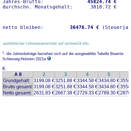
Jahres-Brutto:               
45824.74 €
netto bleiben:         
36476.74 €
 (Steuerja
ausführlicher Lohnsteuerrechner auf rechner24.info
1
: die Jahresbeträge beziehen sich auf die ausgewählte Tabelle Beamte
Schleswig-Holstein 2021a
K
A 8
2
3
4
5
..
..
Grundgehalt:
3199.08 €
3251.88 €
3344.58 €
3434.80 €
3558
Brutto gesamt:
3199.08 €
3251.88 €
3344.58 €
3434.80 €
3558
Netto gesamt:
2631.83 €
2667.38 €
2729.33 €
2789.30 €
2870