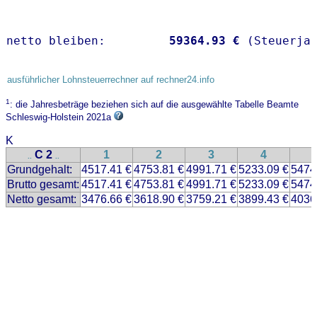
netto bleiben:         
59364.93 €
 (Steuerja
ausführlicher Lohnsteuerrechner auf rechner24.info
1
: die Jahresbeträge beziehen sich auf die ausgewählte Tabelle Beamte
Schleswig-Holstein 2021a
K
C 2
1
2
3
4
..
..
Grundgehalt:
4517.41 €
4753.81 €
4991.71 €
5233.09 €
5474
Brutto gesamt:
4517.41 €
4753.81 €
4991.71 €
5233.09 €
5474
Netto gesamt:
3476.66 €
3618.90 €
3759.21 €
3899.43 €
4036