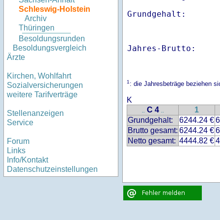
Schleswig-Holstein
Archiv
Thüringen
Besoldungsrunden
Jahres-Brutto:    
Besoldungsvergleich
Ärzte
Kirchen, Wohlfahrt
1
: die Jahresbeträge beziehen s
Sozialversicherungen
weitere Tarifverträge
K
C 4
1
..
..
Stellenanzeigen
Grundgehalt:
6244.24 €
6
Service
Brutto gesamt:
6244.24 €
6
Netto gesamt:
4444.82 €
4
Forum
Links
Info/Kontakt
Datenschutzeinstellungen