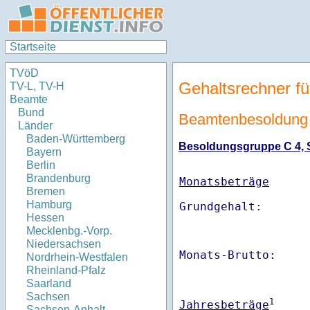
Startseite
TVöD
Gehaltsrechner fü
TV-L, TV-H
Beamte
Bund
Beamtenbesoldung 
Länder
Baden-Württemberg
Besoldungsgruppe C 4, St
Bayern
Berlin
Brandenburg
Monatsbeträge
Bremen
Hamburg
Hessen
Mecklenbg.-Vorp.
Niedersachsen
Monats-Brutto:    
Nordrhein-Westfalen
Rheinland-Pfalz
Saarland
Sachsen
1
Jahresbeträge
Sachsen-Anhalt