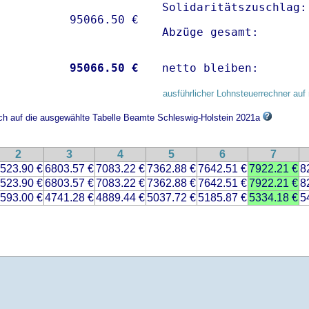
Solidaritätszuschlag:
Abzüge gesamt:       
           
95066.50 €
netto bleiben:       
ausführlicher Lohnsteuerrechner auf 
ich auf die ausgewählte Tabelle Beamte Schleswig-Holstein 2021a
2
3
4
5
6
7
523.90 €
6803.57 €
7083.22 €
7362.88 €
7642.51 €
7922.21 €
8
523.90 €
6803.57 €
7083.22 €
7362.88 €
7642.51 €
7922.21 €
8
593.00 €
4741.28 €
4889.44 €
5037.72 €
5185.87 €
5334.18 €
5