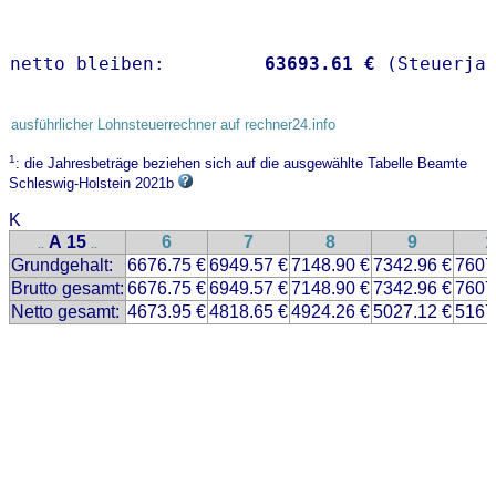
netto bleiben:         
63693.61 €
 (Steuerja
ausführlicher Lohnsteuerrechner auf rechner24.info
1
: die Jahresbeträge beziehen sich auf die ausgewählte Tabelle Beamte
Schleswig-Holstein 2021b
K
A 15
6
7
8
9
1
..
..
Grundgehalt:
6676.75 €
6949.57 €
7148.90 €
7342.96 €
7607
Brutto gesamt:
6676.75 €
6949.57 €
7148.90 €
7342.96 €
7607
Netto gesamt:
4673.95 €
4818.65 €
4924.26 €
5027.12 €
5167