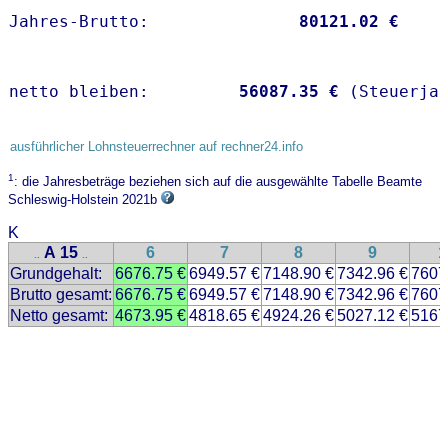
Jahres-Brutto:               
80121.02 €
netto bleiben:         
56087.35 €
 (Steuerja
ausführlicher Lohnsteuerrechner auf rechner24.info
1
: die Jahresbeträge beziehen sich auf die ausgewählte Tabelle Beamte
Schleswig-Holstein 2021b
K
A 15
6
7
8
9
1
..
..
Grundgehalt:
6676.75 €
6949.57 €
7148.90 €
7342.96 €
7607
Brutto gesamt:
6676.75 €
6949.57 €
7148.90 €
7342.96 €
7607
Netto gesamt:
4673.95 €
4818.65 €
4924.26 €
5027.12 €
5167