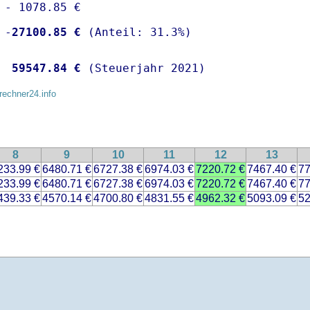
 - 1078.85 €

 -
27100.85 €
  
59547.84 €
 (Steuerjahr 2021)
rechner24.info
8
9
10
11
12
13
233.99 €
6480.71 €
6727.38 €
6974.03 €
7220.72 €
7467.40 €
77
233.99 €
6480.71 €
6727.38 €
6974.03 €
7220.72 €
7467.40 €
77
439.33 €
4570.14 €
4700.80 €
4831.55 €
4962.32 €
5093.09 €
52