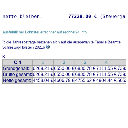
netto bleiben:         
77229.00 €
 (Steuerja
ausführlicher Lohnsteuerrechner auf rechner24.info
1
: die Jahresbeträge beziehen sich auf die ausgewählte Tabelle Beamte
Schleswig-Holstein 2021b
K
C 4
1
2
3
4
..
..
Grundgehalt:
6269.21 €
6550.00 €
6830.78 €
7111.55 €
7392
Brutto gesamt:
6269.21 €
6550.00 €
6830.78 €
7111.55 €
7392
Netto gesamt:
4458.04 €
4606.79 €
4755.62 €
4904.44 €
5053