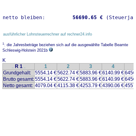
netto bleiben:         
56690.65 €
 (Steuerja
ausführlicher Lohnsteuerrechner auf rechner24.info
1
: die Jahresbeträge beziehen sich auf die ausgewählte Tabelle Beamte
Schleswig-Holstein 2021b
K
R 1
1
2
3
4
..
..
Grundgehalt:
5554.14 €
5622.74 €
5883.96 €
6140.99 €
6456
Brutto gesamt:
5554.14 €
5622.74 €
5883.96 €
6140.99 €
6456
Netto gesamt:
4079.04 €
4115.38 €
4253.79 €
4390.06 €
4557