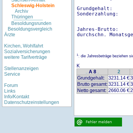
Schleswig-Holstein
Grundgehalt:       
Archiv
Thüringen
Besoldungsrunden
Jahres-Brutto:    
Besoldungsvergleich
Ärzte
Kirchen, Wohlfahrt
Sozialversicherungen
1
: die Jahresbeträge beziehen s
weitere Tarifverträge
K
Stellenanzeigen
A 8
2
..
..
Service
Grundgehalt:
3231.14 €
3
Brutto gesamt:
3231.14 €
3
Forum
Netto gesamt:
2660.06 €
2
Links
Info/Kontakt
Datenschutzeinstellungen