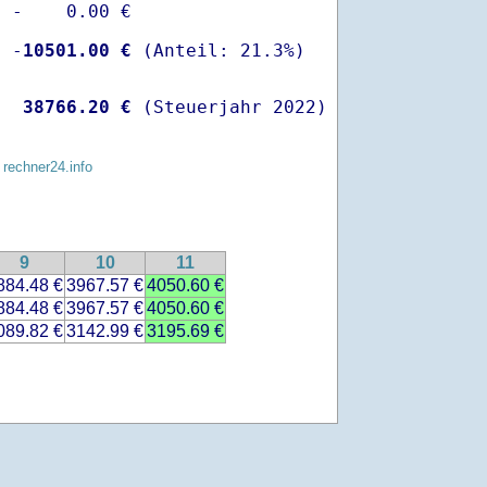
 -    0.00 €

  -
10501.00 €
   
38766.20 €
 (Steuerjahr 2022)
 rechner24.info
9
10
11
884.48 €
3967.57 €
4050.60 €
884.48 €
3967.57 €
4050.60 €
089.82 €
3142.99 €
3195.69 €