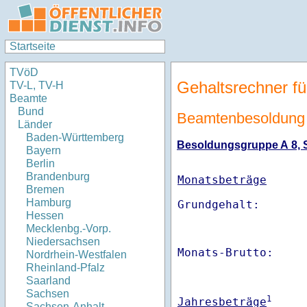
Startseite
TVöD
Gehaltsrechner fü
TV-L, TV-H
Beamte
Bund
Beamtenbesoldung 
Länder
Baden-Württemberg
Besoldungsgruppe A 8, St
Bayern
Berlin
Brandenburg
Monatsbeträge
Bremen
Hamburg
Hessen
Mecklenbg.-Vorp.
Niedersachsen
Monats-Brutto:    
Nordrhein-Westfalen
Rheinland-Pfalz
Saarland
Sachsen
1
Jahresbeträge
Sachsen-Anhalt