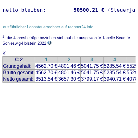
netto bleiben:         
50500.21 €
 (Steuerja
ausführlicher Lohnsteuerrechner auf rechner24.info
1
: die Jahresbeträge beziehen sich auf die ausgewählte Tabelle Beamte
Schleswig-Holstein 2022
K
C 2
1
2
3
4
..
..
Grundgehalt:
4562.70 €
4801.46 €
5041.75 €
5285.54 €
5529
Brutto gesamt:
4562.70 €
4801.46 €
5041.75 €
5285.54 €
5529
Netto gesamt:
3513.54 €
3657.30 €
3799.17 €
3940.71 €
4078